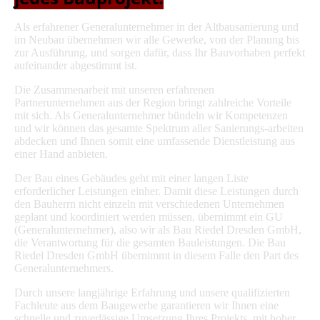
Als erfahrener Generalunternehmer in der Altbausanierung und
im Neubau übernehmen wir alle Gewerke, von der Planung bis
zur Ausführung, und sorgen dafür, dass Ihr Bauvorhaben perfekt
aufeinander abgestimmt ist.
Die Zusammenarbeit mit unseren erfahrenen
Partnerunternehmen aus der Region bringt zahlreiche Vorteile
mit sich. Als Generalunternehmer bündeln wir Kompetenzen
und wir können das gesamte Spektrum aller Sanierungs-arbeiten
abdecken und Ihnen somit eine umfassende Dienstleistung aus
einer Hand anbieten.
Der Bau eines Gebäudes geht mit einer langen Liste
erforderlicher Leistungen einher. Damit diese Leistungen durch
den Bauherrn nicht einzeln mit verschiedenen Unternehmen
geplant und koordiniert werden müssen, übernimmt ein GU
(Generalunternehmer), also wir als Bau Riedel Dresden GmbH,
die Verantwortung für die gesamten Bauleistungen. Die Bau
Riedel Dresden GmbH übernimmt in diesem Falle den Part des
Generalunternehmers.
Durch unsere langjährige Erfahrung und unsere qualifizierten
Fachleute aus dem Baugewerbe garantieren wir Ihnen eine
schnelle und zuverlässige Umsetzung Ihres Projekts, mit hoher